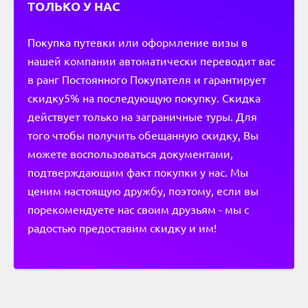
ТОЛЬКО У НАС
Покупка путевки или оформление визы в
нашей компании автоматически переводит вас
в ранг Постоянного Покупателя и гарантирует
скидку5% на последующую покупку. Скидка
действует только на заграничные туры. Для
того чтобы получить обещанную скидку, Вы
можете воспользоваться документами,
подтверждающим факт покупки у нас. Мы
ценим настоящую дружбу, поэтому, если вы
порекомендуете нас своим друзьям - мы с
радостью предоставим скидку и им!