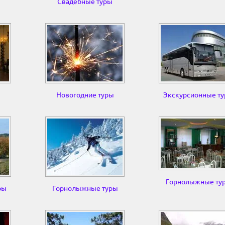
Свадебные туры
ы
Новогодние туры
Экскурсионные т
Горнолыжные ту
ры
Горнолыжные туры