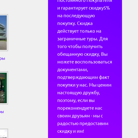
Постоянного Покупателя
и гарантирует скидку5%
на последующую
покупку. Скидка
действует только на
заграничные туры. Для
того чтобы получить
обещанную скидку, Вы
уры
можете воспользоваться
документами,
подтверждающим факт
покупки у нас. Мы ценим
настоящую дружбу,
поэтому, если вы
порекомендуете нас
ры
своим друзьям - мы с
радостью предоставим
скидку и им!