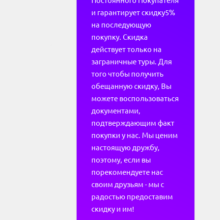
Постоянного Покупателя
и гарантирует скидку5%
на последующую
покупку. Скидка
действует только на
заграничные туры. Для
того чтобы получить
обещанную скидку, Вы
можете воспользоваться
документами,
подтверждающим факт
покупки у нас. Мы ценим
настоящую дружбу,
поэтому, если вы
порекомендуете нас
своим друзьям - мы с
радостью предоставим
скидку и им!